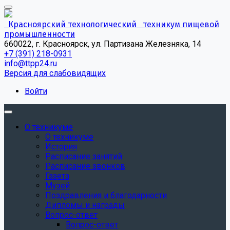
Красноярский технологический техникум пищевой
промышленности
660022, г. Красноярск, ул. Партизана Железняка, 14
+7 (391) 218-0931
info@ttpp24.ru
Версия для слабовидящих
Войти
О техникуме
О техникуме
История
Расписание занятий
Расписание звонков
Газета
Музей
Поздравления и благодарности
Дипломы и награды
Вопрос-ответ
Вопрос-ответ