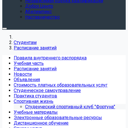
Независимая оценка квалификации
Добро.Центр
Абилимпикс
Наставничество
Студентам
Расписание занятий
Правила внутреннего распорядка
Учебная часть
Расписание занятий
Новости
Объявления
Стоимость платных образовательных услуг
Студенческое самоуправление
Практика студентов
Спортивная жизнь
Студенческий спортивный клуб "Фортуна"
Учебные материалы
Электронные образовательные ресурсы
Дистанционное обучение