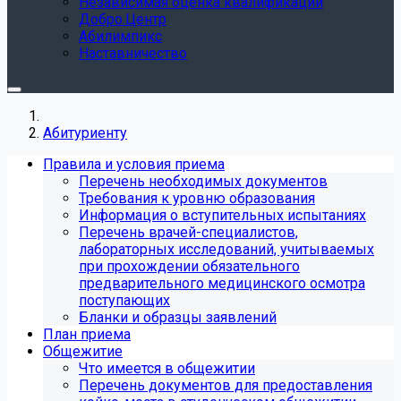
Независимая оценка квалификации
Добро.Центр
Абилимпикс
Наставничество
Абитуриенту
Правила и условия приема
Перечень необходимых документов
Требования к уровню образования
Информация о вступительных испытаниях
Перечень врачей-специалистов,
лабораторных исследований, учитываемых
при прохождении обязательного
предварительного медицинского осмотра
поступающих
Бланки и образцы заявлений
План приема
Общежитие
Что имеется в общежитии
Перечень документов для предоставления