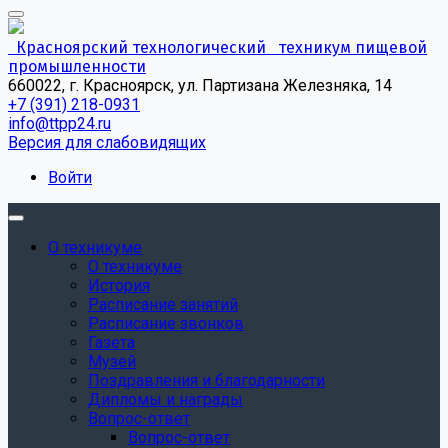
Красноярский технологический техникум пищевой
промышленности
660022, г. Красноярск, ул. Партизана Железняка, 14
+7 (391) 218-0931
info@ttpp24.ru
Версия для слабовидящих
Войти
О техникуме
О техникуме
История
Расписание занятий
Расписание звонков
Газета
Музей
Поздравления и благодарности
Дипломы и награды
Вопрос-ответ
Вопрос-ответ